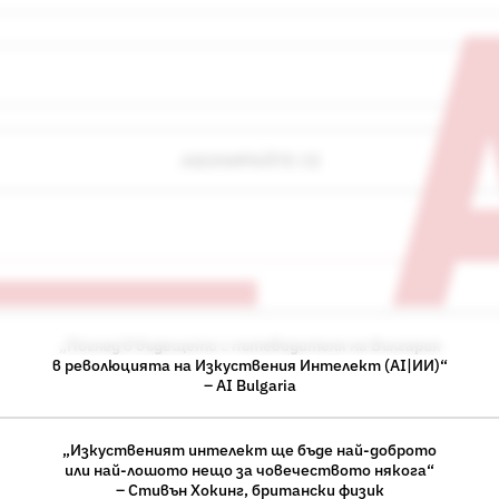
тавяме най-доброто изживяване на нашия уебсайт. Ако прод
„Поглед в бъдещето с пътеводителя на България
в революцията на Изкуствения Интелект (AI|ИИ)“
– AI Bulgaria
„Изкуственият интелект ще бъде най-доброто
или най-лошото нещо за човечеството някога“
– Стивън Хокинг, британски физик