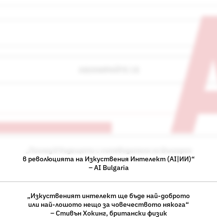
тавяме най-доброто изживяване на нашия уебсайт. Ако прод
„Поглед в бъдещето с пътеводителя на България
в революцията на Изкуствения Интелект (AI|ИИ)“
– AI Bulgaria
„Изкуственият интелект ще бъде най-доброто
или най-лошото нещо за човечеството някога“
– Стивън Хокинг, британски физик