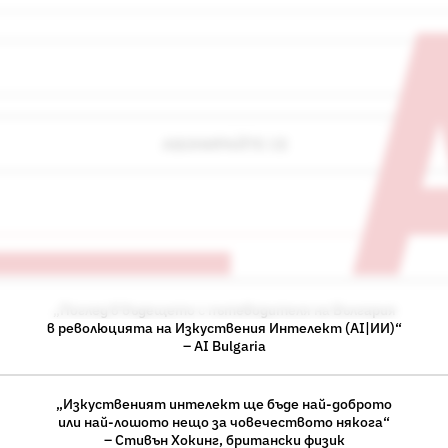
тавяме най-доброто изживяване на нашия уебсайт. Ако прод
„Поглед в бъдещето с пътеводителя на България
в революцията на Изкуствения Интелект (AI|ИИ)“
– AI Bulgaria
„Изкуственият интелект ще бъде най-доброто
или най-лошото нещо за човечеството някога“
– Стивън Хокинг, британски физик