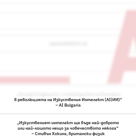
тавяме най-доброто изживяване на нашия уебсайт. Ако прод
„Поглед в бъдещето с пътеводителя на България
в революцията на Изкуствения Интелект (AI|ИИ)“
– AI Bulgaria
„Изкуственият интелект ще бъде най-доброто
или най-лошото нещо за човечеството някога“
– Стивън Хокинг, британски физик