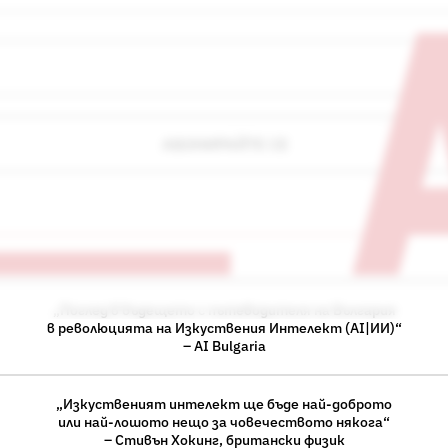
тавяме най-доброто изживяване на нашия уебсайт. Ако прод
„Поглед в бъдещето с пътеводителя на България
в революцията на Изкуствения Интелект (AI|ИИ)“
– AI Bulgaria
„Изкуственият интелект ще бъде най-доброто
или най-лошото нещо за човечеството някога“
– Стивън Хокинг, британски физик