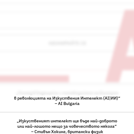
тавяме най-доброто изживяване на нашия уебсайт. Ако прод
„Поглед в бъдещето с пътеводителя на България
в революцията на Изкуствения Интелект (AI|ИИ)“
– AI Bulgaria
„Изкуственият интелект ще бъде най-доброто
или най-лошото нещо за човечеството някога“
– Стивън Хокинг, британски физик