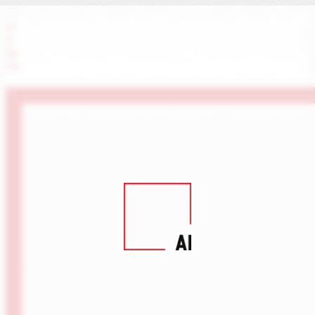
LI
X
IN
FB