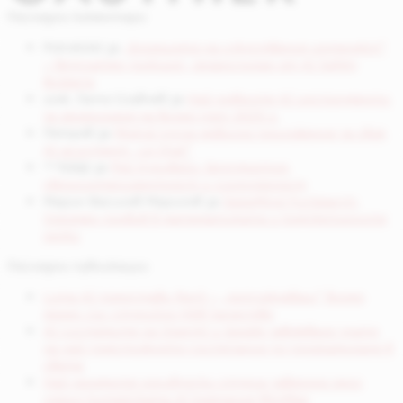
Последни коментари
Potrebitel
за
„Бъдещето на изкуствения интелект“
– безплатен уъркшоп, организиран от AI Safety
Bulgaria
инж. Ганчо Славчев
за
Най-добрите AI инструменти
за генериране на видео през 2025 г.
Петров
за
Mistral пусна мобилно приложение за своя
AI асистент „Le Chat“
^^©∆@
за
Рей Курцвейл: Безсмъртие,
свръхинтелигентност и сингулярност
Марин Василев Маринов
за
DeepMind FunSearch:
Огромен пробив в математиката и компютърните
науки
Последни публикации
Luma AI представи Ray3 – „разсъждаващ“ видео
модел със студийно HDR качество
AI системите на OpenAI и Google завоюваха злато
на най-престижното състезание по програмиране в
света
Най-големите холивудски студиа заведоха дело
срещу китайската AI компания MiniMax