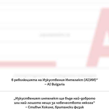
тавяме най-доброто изживяване на нашия уебсайт. Ако прод
„Поглед в бъдещето с пътеводителя на България
в революцията на Изкуствения Интелект (AI|ИИ)“
– AI Bulgaria
„Изкуственият интелект ще бъде най-доброто
или най-лошото нещо за човечеството някога“
– Стивън Хокинг, британски физик