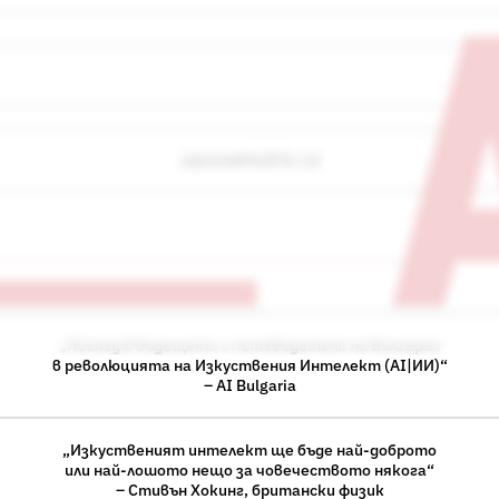
тавяме най-доброто изживяване на нашия уебсайт. Ако прод
„Поглед в бъдещето с пътеводителя на България
в революцията на Изкуствения Интелект (AI|ИИ)“
– AI Bulgaria
„Изкуственият интелект ще бъде най-доброто
или най-лошото нещо за човечеството някога“
– Стивън Хокинг, британски физик