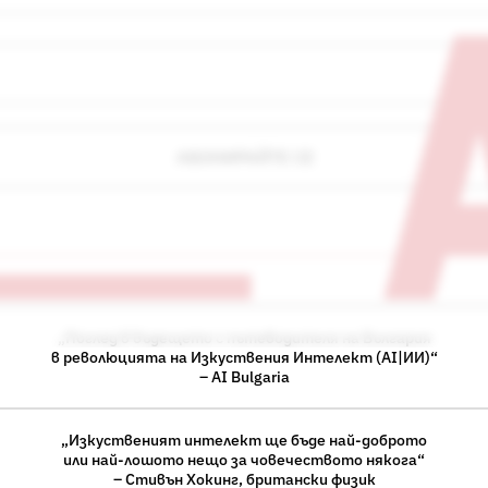
тавяме най-доброто изживяване на нашия уебсайт. Ако прод
„Поглед в бъдещето с пътеводителя на България
в революцията на Изкуствения Интелект (AI|ИИ)“
– AI Bulgaria
„Изкуственият интелект ще бъде най-доброто
или най-лошото нещо за човечеството някога“
– Стивън Хокинг, британски физик